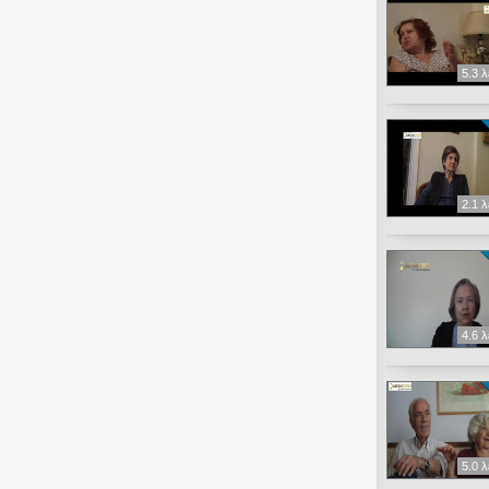
5.3 
2.1 
4.6 
5.0 