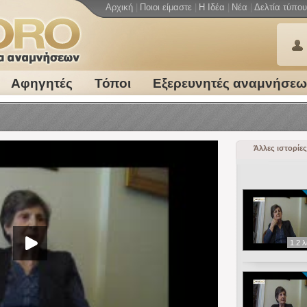
Αρχική
|
Ποιοι είμαστε
|
Η Ιδέα
|
Νέα
|
Δελτία τύπου
Αφηγητές
Τόποι
Εξερευνητές αναμνήσε
Άλλες ιστορίες
1.2 