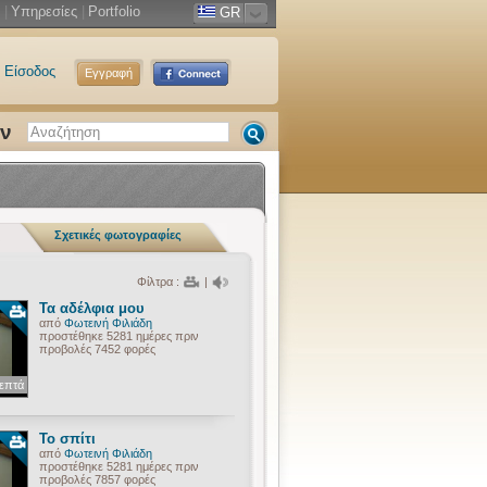
|
Υπηρεσίες
|
Portfolio
GR
Είσοδος
Εγγραφή
ων
Σχετικές φωτογραφίες
Φίλτρα :
|
Τα αδέλφια μου
από
Φωτεινή Φιλιάδη
προστέθηκε 5281 ημέρες πριν
προβολές 7452 φορές
λεπτά
Το σπίτι
από
Φωτεινή Φιλιάδη
προστέθηκε 5281 ημέρες πριν
προβολές 7857 φορές