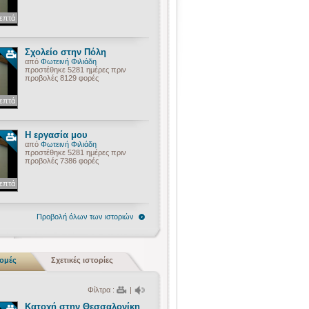
λεπτά
Σχολείο στην Πόλη
από
Φωτεινή Φιλιάδη
προστέθηκε 5281 ημέρες πριν
προβολές 8129 φορές
λεπτά
Η εργασία μου
από
Φωτεινή Φιλιάδη
προστέθηκε 5281 ημέρες πριν
προβολές 7386 φορές
λεπτά
Προβολή όλων των ιστοριών
ρομές
Σχετικές ιστορίες
Φίλτρα :
|
Κατοχή στην Θεσσαλονίκη