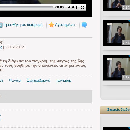
00:00
2.1 
Προσθήκη σε διαδρομή
Αγαπημένα
30
1.7 
ης
| 22/02/2012
τά τη διάρκεια του πογκρόμ της νύχτας της 6ης
άς τους βοήθησε την οικογένεια, αποτρέποντας
τι.
1.1 
λη
Φανάρι
Σεπτεμβριανά
πογκρόμ
4
Σχετικές διαδ
ε
ς