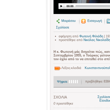
00:00
Μοιράσου
Εισαγωγή
Σχολίασε
αφήγηση από
Φωτεινή Φιλιάδη
| 19
προστέθηκε από
Νικόλας Νικολαΐδ
Η κ. Φωτεινή μάς διηγείται πώς, κα
Σεπτεμβρίου 1955, ο Τούρκος γείτον
τον όχλο από το να επιτεθεί στο σπί
Λέξεις-κλειδιά
Κωνσταντινούπο
προβλήθηκε 838
Ψήφισε
ΣΧΟΛΙΑ
Σχολίασ
Είσοδο
0 προστέθηκε