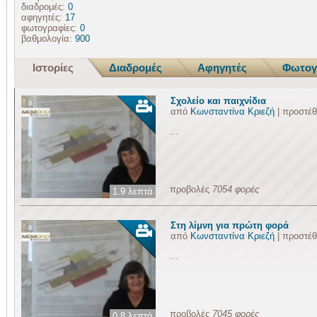
διαδρομές:
0
αφηγητές:
17
φωτογραφίες:
0
βαθμολογία:
900
Ιστορίες
Διαδρομές
Αφηγητές
Φωτογ
Σχολείο και παιχνίδια
από
Κωνσταντίνα Κριεζή
| προστέ
...
προβολές
7054 φορές
1.9 λεπτά
Στη λίμνη για πρώτη φορά
από
Κωνσταντίνα Κριεζή
| προστέ
...
προβολές
7045 φορές
0.8 λεπτά