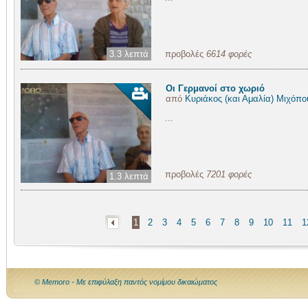
3.3 λεπτά
προβολές
6614 φορές
Οι Γερμανοί στο χωριό
από
Κυριάκος (και Αμαλία) Μιχόπο
...
προβολές
7201 φορές
1.3 λεπτά
1
2
3
4
5
6
7
8
9
10
11
1
© Memoro - Με επιφύλαξη παντός νομίμου δικαιώματος