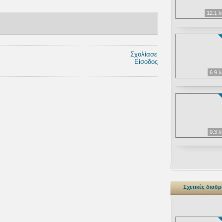
12.1 
Σχολίασε
Είσοδος
6.9 
0.3 
Σχετικές διαδ