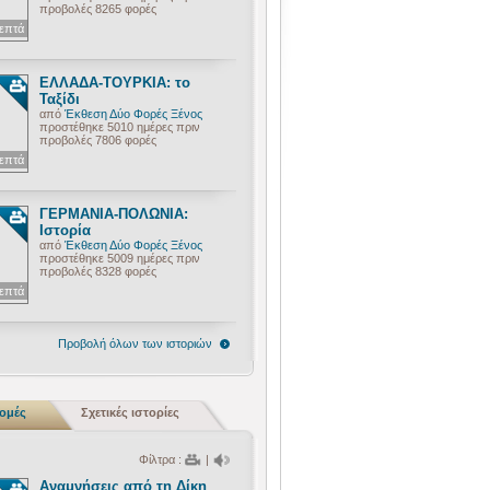
προβολές 8265 φορές
λεπτά
ΕΛΛΑΔΑ-ΤΟΥΡΚΙΑ: το
Ταξίδι
από
Έκθεση Δύο Φορές Ξένος
προστέθηκε 5010 ημέρες πριν
προβολές 7806 φορές
λεπτά
ΓΕΡΜΑΝΙΑ-ΠΟΛΩΝΙΑ:
Ιστορία
από
Έκθεση Δύο Φορές Ξένος
προστέθηκε 5009 ημέρες πριν
προβολές 8328 φορές
λεπτά
Προβολή όλων των ιστοριών
ρομές
Σχετικές ιστορίες
Φίλτρα :
|
Αναμνήσεις από τη Δίκη