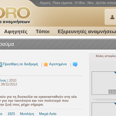
Αρχική
|
Ποιοι είμαστε
|
Η Ιδέα
|
Νέα
|
Δελτία τύπου
Αφηγητές
Τόποι
Εξερευνητές αναμνήσε
Τραύμα
Άλλες ιστορίες
Προσθήκη σε διαδρομή
Αγαπημένα
ένος
| 2010
 28/11/2012
5.3 
ούν για τη δυσκολία να εγκατασταθούν στη νέα
ν για την ταυτότητα και τον πολιτισμό που
ην ζωή τους μέχρι σήμερα.
ία
1923
Μυτιλήνη
Μικρά Ασία