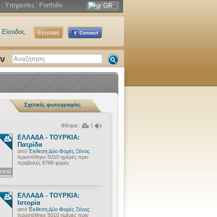
|
Υπηρεσίες
|
Portfolio
GR
Είσοδος
Εγγραφή
ων
Σχετικές φωτογραφίες
Φίλτρα :
|
ΕΛΛΑΔΑ - ΤΟΥΡΚΙΑ:
Πατρίδα
από
Έκθεση Δύο Φορές Ξένος
προστέθηκε 5010 ημέρες πριν
προβολές 8786 φορές
λεπτά
ΕΛΛΑΔΑ - ΤΟΥΡΚΙΑ:
Ιστορία
από
Έκθεση Δύο Φορές Ξένος
προστέθηκε 5010 ημέρες πριν