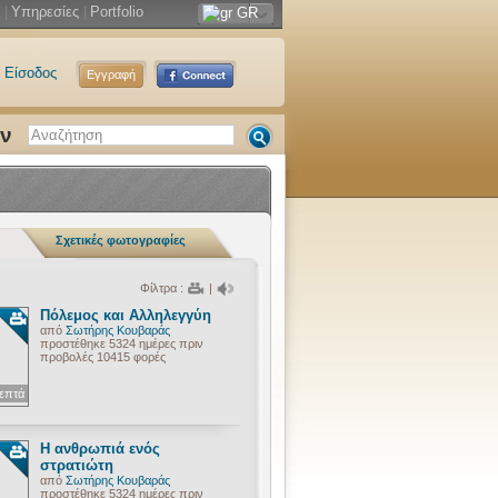
|
Υπηρεσίες
|
Portfolio
GR
Είσοδος
Εγγραφή
ων
Σχετικές φωτογραφίες
Φίλτρα :
|
Πόλεμος και Αλληλεγγύη
από
Σωτήρης Κουβαράς
προστέθηκε 5324 ημέρες πριν
προβολές 10415 φορές
λεπτά
Η ανθρωπιά ενός
στρατιώτη
από
Σωτήρης Κουβαράς
προστέθηκε 5324 ημέρες πριν