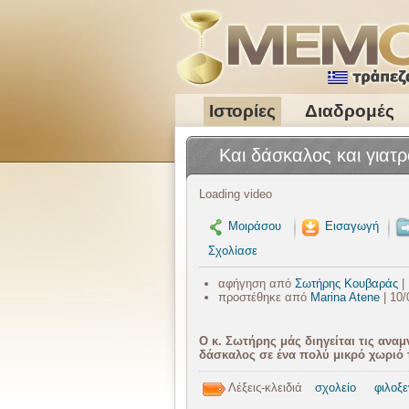
Ιστορίες
Διαδρομές
Και δάσκαλος και γιατ
Loading video
Μοιράσου
Εισαγωγή
Σχολίασε
αφήγηση από
Σωτήρης Κουβαράς
|
προστέθηκε από
Marina Atene
| 10/
Ο κ. Σωτήρης μάς διηγείται τις ανα
δάσκαλος σε ένα πολύ μικρό χωριό
Λέξεις-κλειδιά
σχολείο
φιλοξε