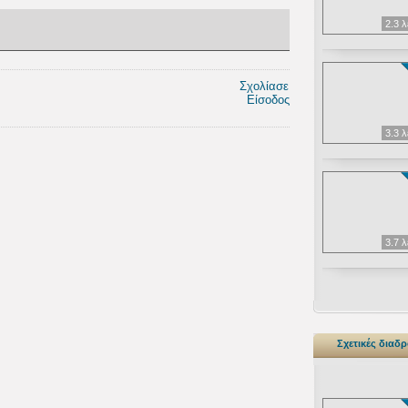
2.3 
Σχολίασε
Είσοδος
3.3 
3.7 
Σχετικές διαδ