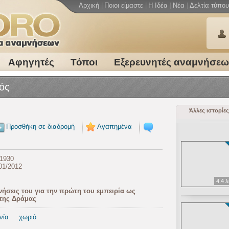
Αρχική
|
Ποιοι είμαστε
|
Η Ιδέα
|
Νέα
|
Δελτία τύπου
Αφηγητές
Τόποι
Εξερευνητές αναμνήσε
ρός
Άλλες ιστορίες
Προσθήκη σε διαδρομή
Αγαπημένα
 1930
01/2012
4.4 
μνήσεις του για την πρώτη του εμπειρία ως
 της Δράμας
νία
χωριό