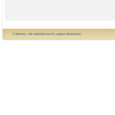
© Memoro - Με επιφύλαξη παντός νομίμου δικαιώματος