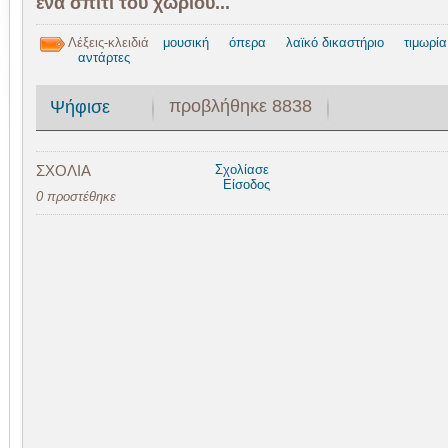
ένα σπίτι του χωριού...
Λέξεις-κλειδιά
μουσική
όπερα
λαϊκό δικαστήριο
τιμωρία
αντάρτες
προβλήθηκε 8838
Ψήφισε
ΣΧΟΛΙΑ
Σχολίασε
Είσοδος
0 προστέθηκε