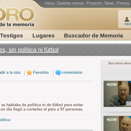
Inicio
|
Quiénes somos
|
Proyecto
|
News
|
Prensa
|
inic
Testigos
Lugares
Buscador de Memoria
, sin política ni fútbol
Sus otros rec
dir a la ruta
Favoritos
comentarios
1.
e hablaba de política ni de fútbol para evitar
un día llegó a cortarles el pelo a 97 personas.
olítica