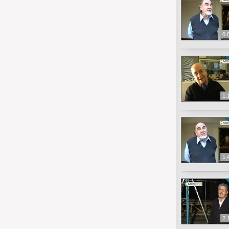
0.
1.
1.
2.