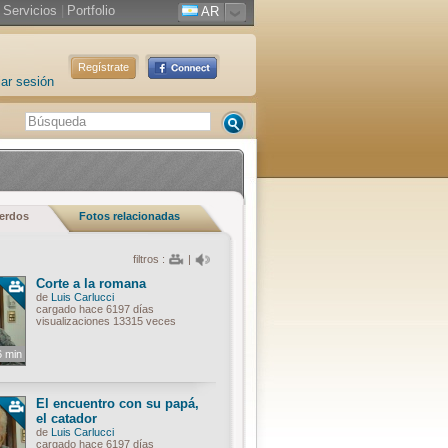
Servicios
|
Portfolio
AR
Regístrate
iar sesión
uerdos
Fotos relacionadas
filtros :
|
Corte a la romana
de
Luis Carlucci
cargado hace 6197 días
visualizaciones 13315 veces
6 min
El encuentro con su papá,
el catador
de
Luis Carlucci
cargado hace 6197 días