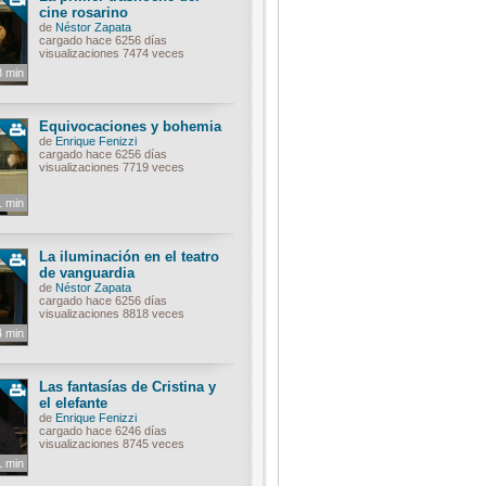
cine rosarino
de
Néstor Zapata
cargado hace 6256 días
visualizaciones 7474 veces
8 min
Equivocaciones y bohemia
de
Enrique Fenizzi
cargado hace 6256 días
visualizaciones 7719 veces
1 min
La iluminación en el teatro
de vanguardia
de
Néstor Zapata
cargado hace 6256 días
visualizaciones 8818 veces
4 min
Las fantasías de Cristina y
el elefante
de
Enrique Fenizzi
cargado hace 6246 días
visualizaciones 8745 veces
1 min