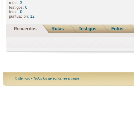
rutas:
3
testigos:
0
fotos:
0
puntuación:
12
Recuerdos
Rutas
Testigos
Fotos
© Memoro - Todos los derechos reservados