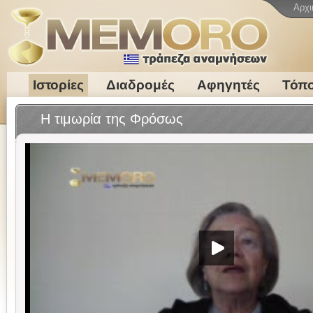
Αρχι
Ιστορίες
Διαδρομές
Αφηγητές
Τόπο
Η τιμωρία της Φρόσως