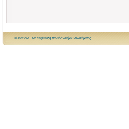
© Memoro - Με επιφύλαξη παντός νομίμου δικαιώματος