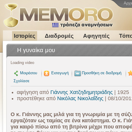
Αρχι
Ιστορίες
Διαδρομές
Αφηγητές
Τόπο
H γυναίκα μου
Loading video
Μοιράσου
Εισαγωγή
Προσθήκη σε διαδρομή
Σχολίασε
αφήγηση από
Γιάννης Χατζηδημητριάδης
| 1925
προστέθηκε από
Νικόλας Νικολαΐδης
| 08/10/201
Ο κ. Γιάννης μας μιλά για τη γνωριμία με τη σύζ
εργαζόταν ως ταμίας σε ένα κατάστημα. Ο κ. Γιά
για καιρό πίσω από τη βιτρίνα μέχρι που αποφά