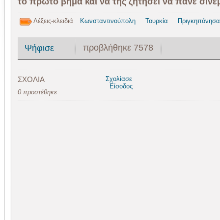
το πρώτο βήμα και να της ζητήσει να πάνε σινε
Λέξεις-κλειδιά
Κωνσταντινούπολη
Τουρκία
Πριγκηπόνησα
προβλήθηκε 7578
Ψήφισε
ΣΧΟΛΙΑ
Σχολίασε
Είσοδος
0 προστέθηκε