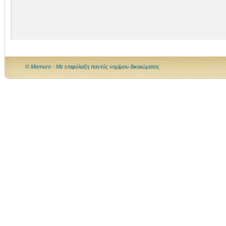
© Memoro - Με επιφύλαξη παντός νομίμου δικαιώματος