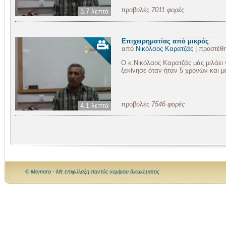
προβολές
7011 φορές
3.7 λεπτά
Επιχειρηματίας από μικρός
από
Νικόλαος Καρατζάς
| προστέθ
Ο κ.Νικόλαος Καρατζάς μάς μιλάει γ
ξεκίνησε όταν ήταν 5 χρονών και μά
προβολές
7546 φορές
4.1 λεπτά
© Memoro - Με επιφύλαξη παντός νομίμου δικαιώματος