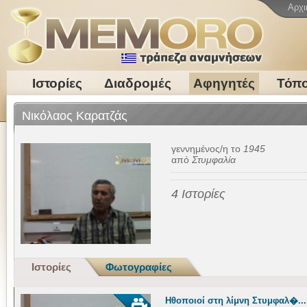
Αρχι
Ιστορίες
Διαδρομές
Αφηγητές
Τόπο
Νικόλαος Καρατζάς
γεννημένος/η το
1945
από
Στυμφαλία
4 Ιστορίες
Ιστορίες
Φωτογραφίες
Ηθοποιοί στη λίμνη Στυμφαλ�...