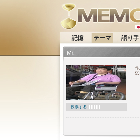
記憶
テーマ
語り手
Mr.
作
55
投票する