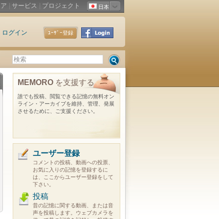
ィア
|
サービス
|
プロジェクト
日本
ログイン
ﾕｰｻﾞｰ登録
MEMORO
を支援する
誰でも投稿、閲覧できる記憶の無料オン
ライン・アーカイブを維持、管理、発展
させるために、ご支援ください。
ユーザー登録
コメントの投稿、動画への投票、
お気に入りの記憶を登録するに
は、ここからユーザー登録をして
下さい。
投稿
昔の記憶に関する動画、または音
声を投稿します。ウェブカメラを