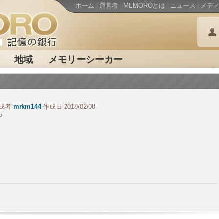
ホーム
|
運営者
|
MEMOROとは
|
ニュース
|
メデ
地域
メモリーシーカー
成者
mrkm144
作成日 2018/02/08
5