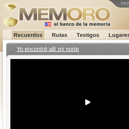
Inici
Recuerdos
Rutas
Testigos
Lugare
Yo encontré allí mi norte