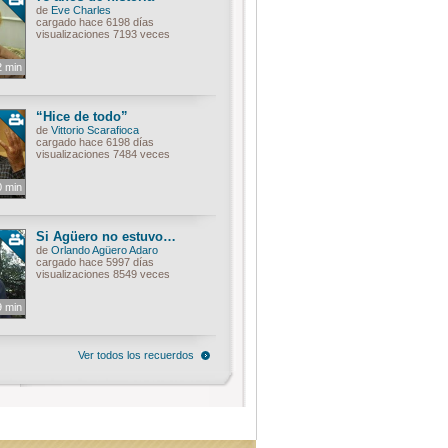
de
Eve Charles
cargado hace 6198 días
visualizaciones 7193 veces
2 min
“Hice de todo”
de
Vittorio Scarafioca
cargado hace 6198 días
visualizaciones 7484 veces
0 min
Si Agüero no estuvo…
de
Orlando Agüero Adaro
cargado hace 5997 días
visualizaciones 8549 veces
9 min
Ver todos los recuerdos