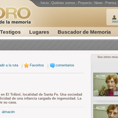
Inicio
|
Quiénes somos
|
Proyecto
|
News
|
Prensa
|
inic
Testigos
Lugares
Buscador de Memoria
Sus otros rec
dir a la ruta
Favoritos
comentarios
2.
 en El Trébol, localidad de Santa Fe. Una sociedad
elicidad de una infancia cargada de ingenuidad. La
de su casa.
almacén