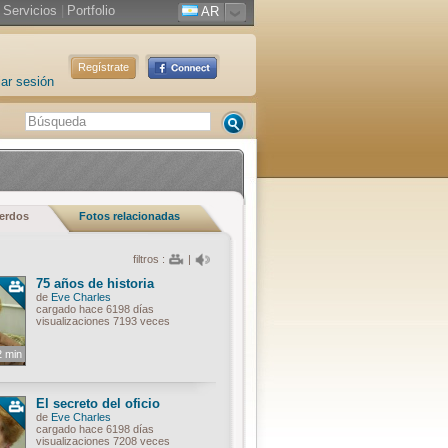
Servicios
|
Portfolio
AR
Regístrate
iar sesión
uerdos
Fotos relacionadas
filtros :
|
75 años de historia
de
Eve Charles
cargado hace 6198 días
visualizaciones 7193 veces
2 min
El secreto del oficio
de
Eve Charles
cargado hace 6198 días
visualizaciones 7208 veces