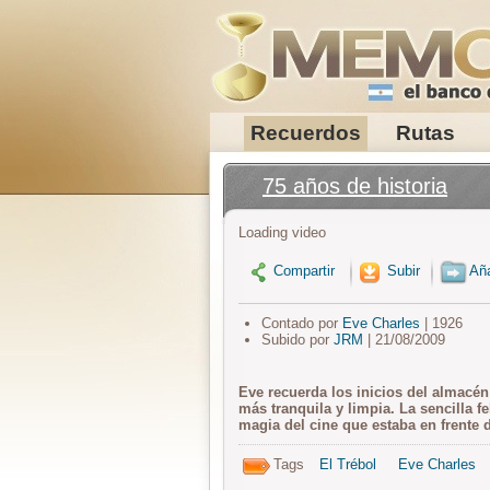
Recuerdos
Rutas
75 años de historia
Loading video
Compartir
Subir
Aña
Contado por
Eve Charles
| 1926
Subido por
JRM
| 21/08/2009
Eve recuerda los inicios del almacén
más tranquila y limpia. La sencilla f
magia del cine que estaba en frente 
Tags
El Trébol
Eve Charles