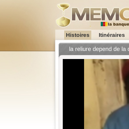
Histoires
Itinéraires
la reliure depend de la q