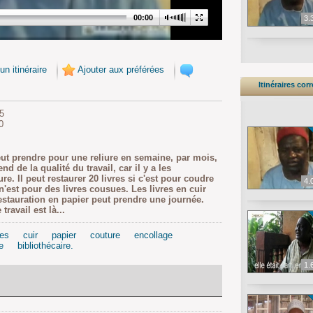
00:00
3.
un itinéraire
Ajouter aux préférées
Itinéraires corr
5
0
ut prendre pour une reliure en semaine, par mois,
nd de la qualité du travail, car il y a les
re. Il peut restaurer 20 livres si c'est pour coudre
4.
 n'est pour des livres cousues. Les livres en cuir
stauration en papier peut prendre une journée.
travail est là...
res
cuir
papier
couture
encollage
e
bibliothécaire.
1.