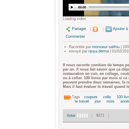
00:00
Loading video
Partager
Ajouter à 
Commenter
Racontée par
monsieur salifou
| 193
envoyé par
njoya.derma
| 01/02/201
Il nous raconte combien de temps pe
par an. Il nous fait savoir que ça dépe
restauration en cuir, en collage, coutu
ou à coller. 100 livres par mois si ce
peuvent prendre deux semaines, la re
Mais il faut évaluer le travail quand le 
Tags
coupure
colle
100 liv
le travail
jour
mois
anné
9271
Voter