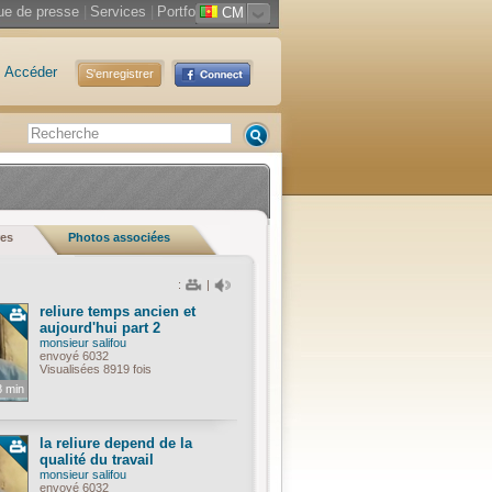
ue de presse
|
Services
|
Portfolio
CM
Accéder
S'enregistrer
es
Photos associées
:
|
reliure temps ancien et
aujourd'hui part 2
monsieur salifou
envoyé 6032
Visualisées 8919 fois
8 min
la reliure depend de la
qualité du travail
monsieur salifou
envoyé 6032