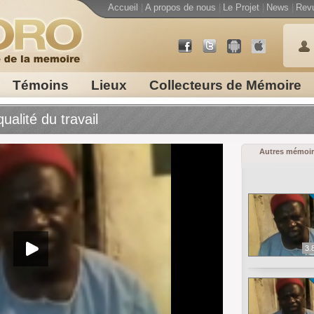
Accueil
|
A propos de nous
|
Le Projet
|
News
|
Rev
Témoins
Lieux
Collecteurs de Mémoire
ualité du travail
Autres mémoir
3.