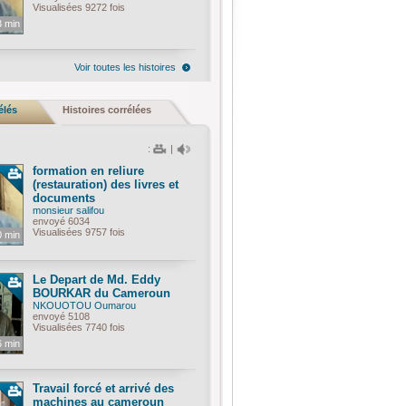
Visualisées 9272 fois
3 min
Voir toutes les histoires
élés
Histoires corrélées
:
|
formation en reliure
(restauration) des livres et
documents
monsieur salifou
envoyé 6034
Visualisées 9757 fois
0 min
Le Depart de Md. Eddy
BOURKAR du Cameroun
NKOUOTOU Oumarou
envoyé 5108
Visualisées 7740 fois
6 min
Travail forcé et arrivé des
machines au cameroun