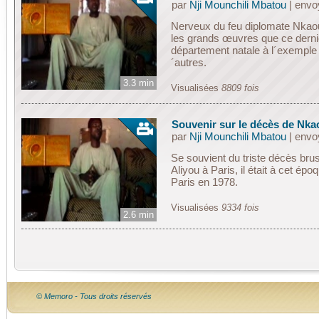
par
Nji Mounchili Mbatou
| env
Nerveux du feu diplomate Nkaoua
les grands œuvres que ce derni
département natale à l´exemple d
´autres.
3.3 min
Visualisées
8809 fois
Souvenir sur le décès de Nka
par
Nji Mounchili Mbatou
| env
Se souvient du triste décès br
Aliyou à Paris, il était à cet é
Paris en 1978.
Visualisées
9334 fois
2.6 min
© Memoro - Tous droits réservés