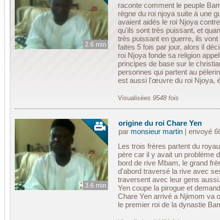
raconte comment le peuple Bamou
règne du roi njoya suite à une 
avaient aidés le roi Njoya cont
qu'ils sont très puissant, et qua
très puissant en guerre, ils vont
2.6 min
faites 5 fois par jour, alors il 
roi Njoya fonde sa religion ap
principes de base sur le christia
personnes qui partent au pèler
est aussi l'œuvre du roi Njoya, 
Visualisées
9548 fois
origine du roi Chare Yen
par
monsieur martin
| envoyé
6
Les trois frères partent du roya
père car il y avait un problème 
bord de rive Mbam, le grand frè
d'abord traversé la rive avec se
traversent avec leur gens aussi
3.6 min
Yen coupe la pirogue et demande
Chare Yen arrivé a Njimom va o
le premier roi de la dynastie 