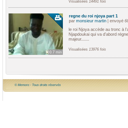
Visualisées
14491 fois
regne du roi njoya part 1
par
monsieur martin
| envoyé
6
le roi Njoya accède au tronc à l
Njapdoukai qui va d'abord régner
majeur.......
Visualisées
13976 fois
0.7 min
© Memoro - Tous droits réservés