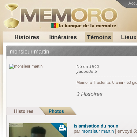
Accu
Histoires
Itinéraires
Témoins
Lieux
monsieur martin
Né en
1940
yaoundé 5
Memoria Trasferita: 0 anni - 60 gio
3 Histoires
Histoires
Photos
islamisation du noun
par
monsieur martin
| envoyé
6