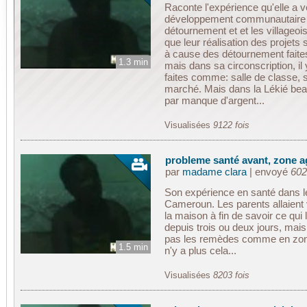
Raconte l'expérience qu'elle a v
développement communautaire de
détournement et et les villageois
que leur réalisation des projets
à cause des détournement faites.
1.3 min
mais dans sa circonscription, il 
faites comme: salle de classe,
marché. Mais dans la Lékié bea
par manque d'argent...
Visualisées
9122 fois
probleme santé avant, zone a
par
madame clara
| envoyé
602
Son expérience en santé dans 
Cameroun. Les parents allaient 
la maison à fin de savoir ce qui
depuis trois ou deux jours, mais
pas les remèdes comme en zone 
1.5 min
n'y a plus cela...
Visualisées
8203 fois