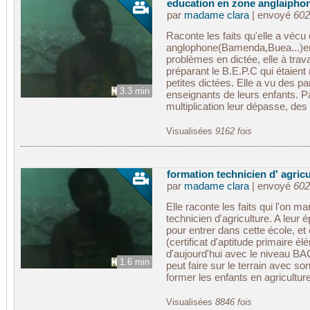
education en zone anglaiphone:
par
madame clara
| envoyé
602
Raconte les faits qu'elle a vécu
anglophone(Bamenda,Buea...)en
problèmes en dictée, elle à trava
préparant le B.E.P.C qui étaient
petites dictées. Elle a vu des p
3.3 min
enseignants de leurs enfants. P
multiplication leur dépasse, des
Visualisées
9162 fois
formation technicien d' agricu
par
madame clara
| envoyé
602
Elle raconte les faits qui l'on
technicien d'agriculture. A leur
pour entrer dans cette école, et 
(certificat d'aptitude primaire é
d'aujourd'hui avec le niveau BAC
1.6 min
peut faire sur le terrain avec so
former les enfants en agriculture
Visualisées
8846 fois