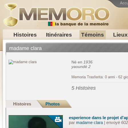
Accu
Histoires
Itinéraires
Témoins
Lieux
madame clara
Né en
1936
yaoundé 2
Memoria Trasferita: 0 anni - 62 gio
5 Histoires
Histoires
Photos
esperience dans le projet d'a
par
madame clara
| envoyé
602