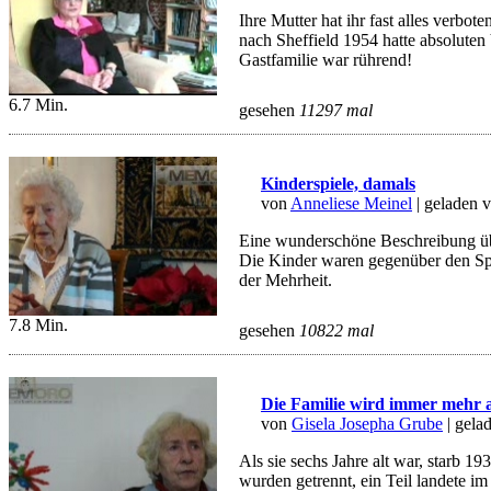
Ihre Mutter hat ihr fast alles verbot
nach Sheffield 1954 hatte absoluten
Gastfamilie war rührend!
6.7 Min.
gesehen
11297 mal
Kinderspiele, damals
von
Anneliese Meinel
| geladen 
Eine wunderschöne Beschreibung übe
Die Kinder waren gegenüber den Spi
der Mehrheit.
7.8 Min.
gesehen
10822 mal
Die Familie wird immer mehr 
von
Gisela Josepha Grube
| gela
Als sie sechs Jahre alt war, starb 1
wurden getrennt, ein Teil landete im