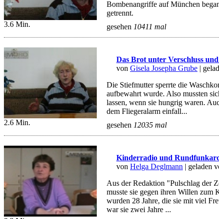
Bombenangriffe auf München began
getrennt.
3.6 Min.
gesehen
10411 mal
Das Brot unter Verschluss und
von
Gisela Josepha Grube
| gela
Die Stiefmutter sperrte die Waschko
aufbewahrt wurde. Also mussten sich
lassen, wenn sie hungrig waren. Au
dem Fliegeralarm einfall...
2.6 Min.
gesehen
12035 mal
Kinderradio und Rundfunkarc
von
Helga Deglmann
| geladen 
Aus der Redaktion "Pulschlag der Z
musste sie gegen ihren Willen zum 
wurden 28 Jahre, die sie mit viel F
war sie zwei Jahre ...