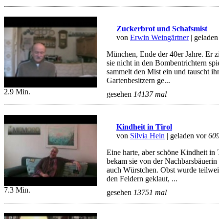
Zuckerbrot und Schafsmist
von
Erwin Weingärtner
| geladen
München, Ende der 40er Jahre. Er z
sie nicht in den Bombentrichtern spi
sammelt den Mist ein und tauscht ihn
Gartenbesitzern ge...
2.9 Min.
gesehen
14137 mal
Kindheit in Tirol
von
Silvia Hein
| geladen vor
60
Eine harte, aber schöne Kindheit in
bekam sie von der Nachbarsbäuerin f
auch Würstchen. Obst wurde teilw
den Feldern geklaut, ...
7.3 Min.
gesehen
13751 mal