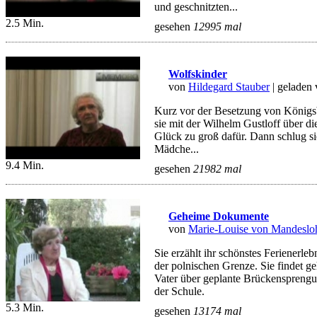
und geschnitzten...
2.5 Min.
gesehen
12995 mal
Wolfskinder
von
Hildegard Stauber
| geladen
Kurz vor der Besetzung von Königsb
sie mit der Wilhelm Gustloff über di
Glück zu groß dafür. Dann schlug sie
Mädche...
9.4 Min.
gesehen
21982 mal
Geheime Dokumente
von
Marie-Louise von Mandeslo
Sie erzählt ihr schönstes Ferienerle
der polnischen Grenze. Sie findet 
Vater über geplante Brückensprengu
der Schule.
5.3 Min.
gesehen
13174 mal