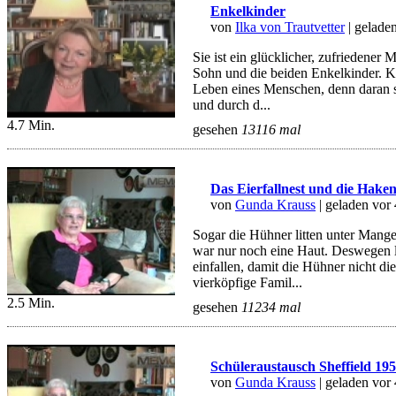
Enkelkinder
von
Ilka von Trautvetter
| gelade
Sie ist ein glücklicher, zufriedener
Sohn und die beiden Enkelkinder. Ki
Leben eines Menschen, denn daran si
und durch d...
4.7 Min.
gesehen
13116 mal
Das Eierfallnest und die Haken
von
Gunda Krauss
| geladen vor
Sogar die Hühner litten unter Mange
war nur noch eine Haut. Deswegen li
einfallen, damit die Hühner nicht di
vierköpfige Famil...
2.5 Min.
gesehen
11234 mal
Schüleraustausch Sheffield 19
von
Gunda Krauss
| geladen vor