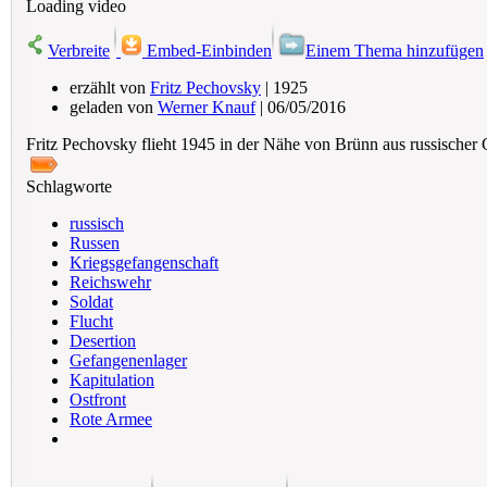
Loading video
Verbreite
Embed-Einbinden
Einem Thema hinzufügen
erzählt von
Fritz Pechovsky
| 1925
geladen von
Werner Knauf
| 06/05/2016
Fritz Pechovsky flieht 1945 in der Nähe von Brünn aus russischer Ge
Schlagworte
russisch
Russen
Kriegsgefangenschaft
Reichswehr
Soldat
Flucht
Desertion
Gefangenenlager
Kapitulation
Ostfront
Rote Armee