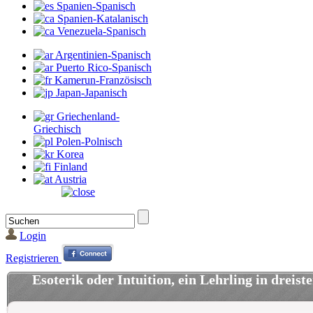
Spanien-Spanisch
Spanien-Katalanisch
Venezuela-Spanisch
Argentinien-Spanisch
Puerto Rico-Spanisch
Kamerun-Französisch
Japan-Japanisch
Griechenland-
Griechisch
Polen-Polnisch
Korea
Finland
Austria
Login
Registrieren
Esoterik oder Intuition, ein Lehrling in dreist