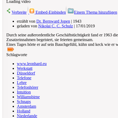
Loading video
Verbreite
Embed-Einbinden
Einem Thema hinzufügen
erzählt von
Dr. Bernward Jopen
| 1943
geladen von
Nikolai C. C. Schulz
| 17/01/2019
Durch seine außerordentliche Geschäftstüchtigkeit fand er 1963 d
Zusatzeinnahmen begeistert, sie feierten gemeinsam.
Eines Tages hörte er auf sein Bauchgefühl, kühn und keck wie er wa
Schlagworte
www.leonhard.eu
Werkstatt
Düsseldorf
Telefone
Lehre
Telefonhörer
Intuition
Williamsbirne
Schnaps
Amsterdam
Holland
Niederlande