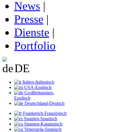
News
|
Presse
|
Dienste
|
Portfolio
DE
Italien-Italienisch
USA-Englisch
Großbritannien-
Englisch
Deutschland-Deutsch
Frankreich-Französisch
Spanien-Spanisch
Spanien-Katalanisch
Venezuela-Spanisch