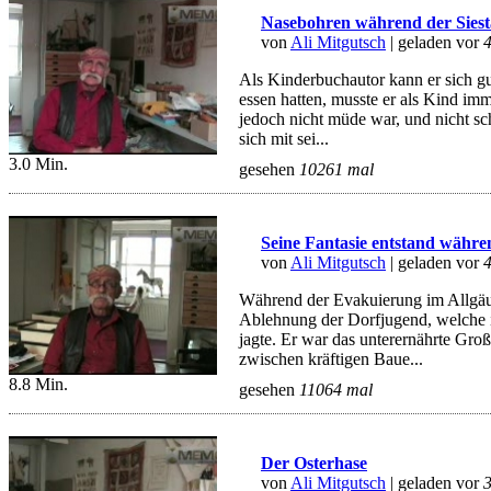
Nasebohren während der Siest
von
Ali Mitgutsch
| geladen vor
Als Kinderbuchautor kann er sich gu
essen hatten, musste er als Kind im
jedoch nicht müde war, und nicht sch
sich mit sei...
3.0 Min.
gesehen
10261 mal
Seine Fantasie entstand währ
von
Ali Mitgutsch
| geladen vor
Während der Evakuierung im Allgäu 
Ablehnung der Dorfjugend, welche 
jagte. Er war das unterernährte Gro
zwischen kräftigen Baue...
8.8 Min.
gesehen
11064 mal
Der Osterhase
von
Ali Mitgutsch
| geladen vor