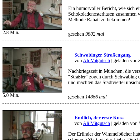
Ein humorvoller Bericht, wie sich e
Schokoladenosterhasen zusammen ve
Methode Rabatt zu bekommen!
2.8 Min.
gesehen
9802 mal
Schwabinger Straßengang
von
Ali Mitgutsch
| geladen vor
Nachkriegszeit in München, die ver
"Straßler" zogen durch Schwabing u
und machten das Stadtviertel unsiche
5.0 Min.
gesehen
14866 mal
Endlich, der erste Kuss
von
Ali Mitgutsch
| geladen vor
Der Erfinder der Wimmelbücher hatt
schweren Start mit der Liebe. Durc