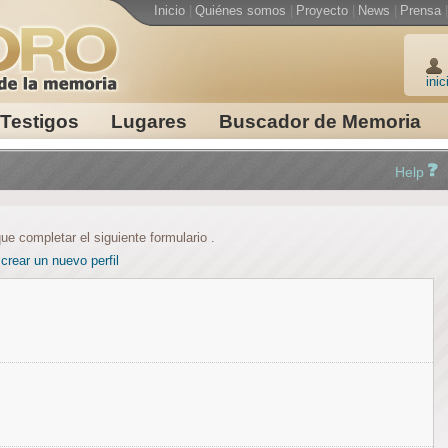
Inicio
|
Quiénes somos
|
Proyecto
|
News
|
Prensa
|
inic
Testigos
Lugares
Buscador de Memoria
Help
ue completar el siguiente formulario .
crear un nuevo perfil