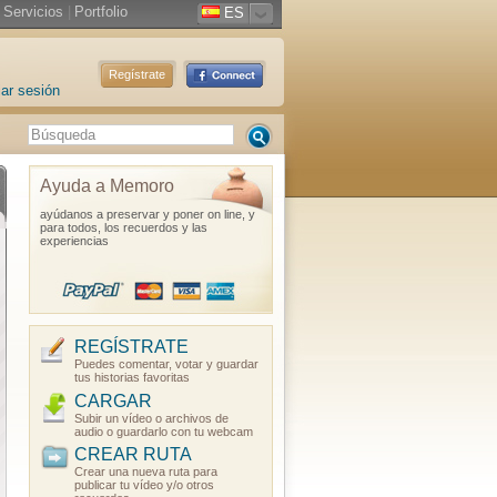
Servicios
|
Portfolio
ES
Regístrate
iar sesión
Ayuda a Memoro
ayúdanos a preservar y poner on line, y
para todos, los recuerdos y las
experiencias
REGÍSTRATE
Puedes comentar, votar y guardar
tus historias favoritas
CARGAR
Subir un vídeo o archivos de
audio o guardarlo con tu webcam
CREAR RUTA
Crear una nueva ruta para
publicar tu vídeo y/o otros