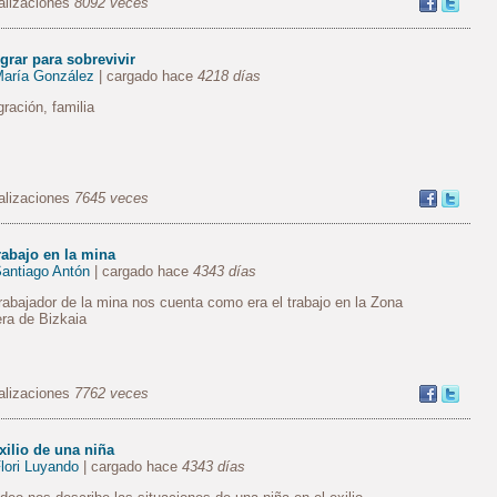
alizaciones
8092 veces
grar para sobrevivir
aría González
| cargado hace
4218 días
ración, familia
alizaciones
7645 veces
rabajo en la mina
antiago Antón
| cargado hace
4343 días
rabajador de la mina nos cuenta como era el trabajo en la Zona
ra de Bizkaia
alizaciones
7762 veces
xilio de una niña
lori Luyando
| cargado hace
4343 días