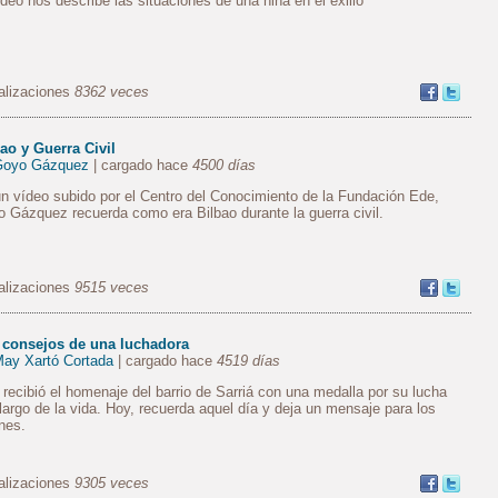
ideo nos describe las situaciones de una niña en el exilio
alizaciones
8362 veces
ao y Guerra Civil
Goyo Gázquez
| cargado hace
4500 días
n vídeo subido por el Centro del Conocimiento de la Fundación Ede,
 Gázquez recuerda como era Bilbao durante la guerra civil.
alizaciones
9515 veces
 consejos de una luchadora
ay Xartó Cortada
| cargado hace
4519 días
recibió el homenaje del barrio de Sarriá con una medalla por su lucha
 largo de la vida. Hoy, recuerda aquel día y deja un mensaje para los
nes.
alizaciones
9305 veces