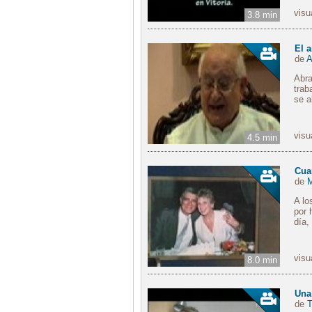
visu
3.8 min
El 
de
A
Abra
trab
se a
visu
4.5 min
Cua
de
M
A lo
por 
día,
visu
8.0 min
Una
de
T