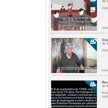
de
J
Jueg
visu
5.2 min
Oci
de
S
Ocio
visu
2.7 min
Rec
de
I
Aunq
madr