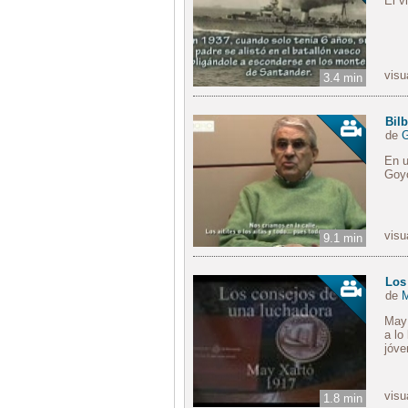
El v
visu
3.4 min
Bilb
de
En u
Goyo
visu
9.1 min
Los
de
M
May 
a lo
jóve
visu
1.8 min