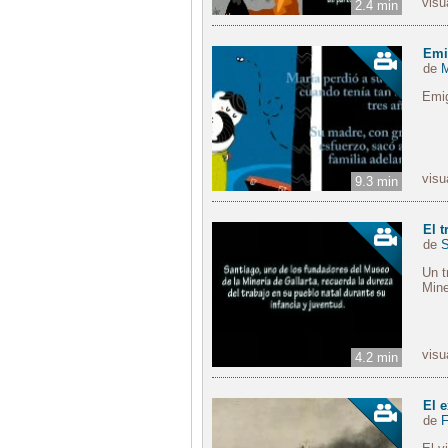
visu
2.4 min
Emi
de
M
Emig
visu
9.3 min
El t
de
S
Un t
Mine
visu
4.2 min
El e
de
F