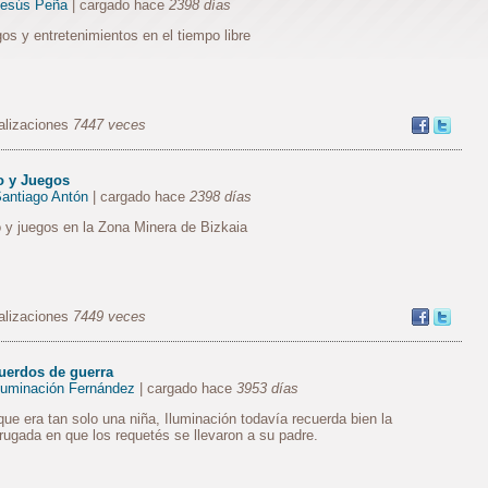
esús Peña
| cargado hace
2398 días
os y entretenimientos en el tiempo libre
alizaciones
7447 veces
o y Juegos
antiago Antón
| cargado hace
2398 días
 y juegos en la Zona Minera de Bizkaia
alizaciones
7449 veces
uerdos de guerra
luminación Fernández
| cargado hace
3953 días
ue era tan solo una niña, Iluminación todavía recuerda bien la
ugada en que los requetés se llevaron a su padre.