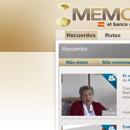
Recuerdos
Rutas
Recuerdos
Más vistos
Más comenta
El r
de
A
Tras
Madr
esta
visu
2.6 min
Ent