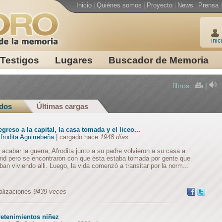
Inicio
|
Quiénes somos
|
Proyecto
|
News
|
Prensa
|
inic
Testigos
Lugares
Buscador de Memoria
filtros :
|
dos
Últimas cargas
egreso a la capital, la casa tomada y el liceo...
frodita Aguirrebeña
| cargado hace
1948 días
 acabar la guerra, Afrodita junto a su padre volvieron a su casa a
id pero se encontraron con que ésta estaba tomada por gente que
ban viviendo alli. Luego, la vida comenzó a transitar por la norm...
alizaciones
9439 veces
retenimientos niñez