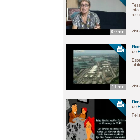
Tesa
inte
recu
visu
6.0 min
Rec
de
F
Este
jubi
visu
7.1 min
Dan
de
F
Feli