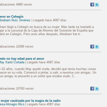
alizaciones
9480 veces
amor en Cehegín
braham Ruíz Jiménez
| cargado hace
4087 días
ham llegó a Cehegín en busca de su mujer. Más tarde se trasladó a
ajar a la sucursal de la Caja de Ahorros del Suroeste de España que
brió en Cehegín. Pero unos años después, Abraham fue tr...
alizaciones
11068 veces
ndo no hay edad para el amor
ay Xartó Cortada
| cargado hace
4087 días
s 62 años, cuando May quedó viuda, decidió que tenía muchas cosas
hacer en su vida. Comenzó a pintar, a salir, a reunirse con amigas. Un
 un amiga, le presentó a un señor que estaba viudo. C...
alizaciones
10760 veces
 mujer cautivada por la magia de la radio
esa Almagro Rico
| cargado hace
4087 días