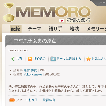
ホー
記憶
テーマ
語り手
地域
メモリー
中村久子女史の原点
Loading video
共有
埋め込み
テーマに追加する
お気に入
語り手
鎌宮 勝代
| 1945
投稿者
Yoko Kaneko
| 2015/06/02
幼い時に病気で両手、両足を失った中村久子さんが、凜として、卑下
生きられるようにと、お母様とお祖母さまから、厳しく教育された。
タグ
中村久子
飛騨高山