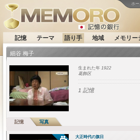
ホー
記憶
テーマ
語り手
地域
メモリー
細谷 梅子
生まれた年
1922
葛飾区
1 記憶
記憶
写真
大正時代の旗日