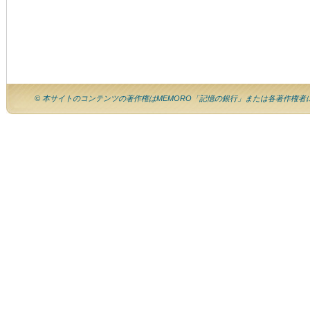
© 本サイトのコンテンツの著作権はMEMORO「記憶の銀行」または各著作権者