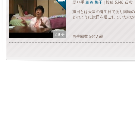
語り手
細谷 梅子
| 投稿
5348 日前
旗日とは天皇の誕生日であり国民の
どのように旗日を過ごしていたのか
2.9 分
再生回数
9443 回