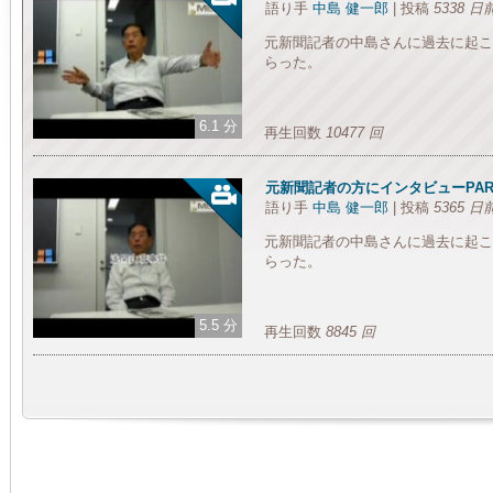
語り手
中島 健一郎
| 投稿
5338 日
元新聞記者の中島さんに過去に起こ
らった。
6.1 分
再生回数
10477 回
元新聞記者の方にインタビューPAR
語り手
中島 健一郎
| 投稿
5365 日
元新聞記者の中島さんに過去に起こ
らった。
5.5 分
再生回数
8845 回