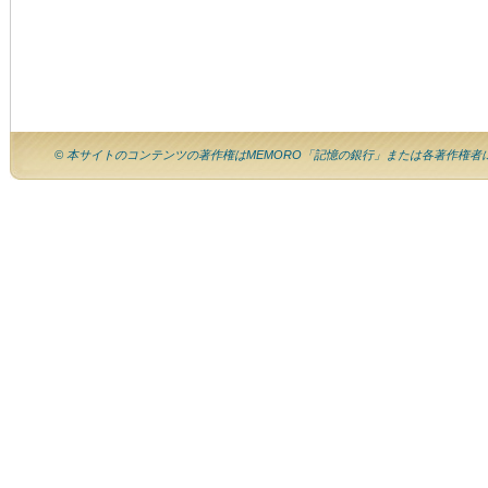
© 本サイトのコンテンツの著作権はMEMORO「記憶の銀行」または各著作権者