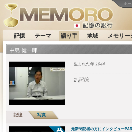
ホー
記憶
テーマ
語り手
地域
メモリー
中島 健一郎
生まれた年
1944
2 記憶
記憶
写真
元新聞記者の方にインタビューPAR