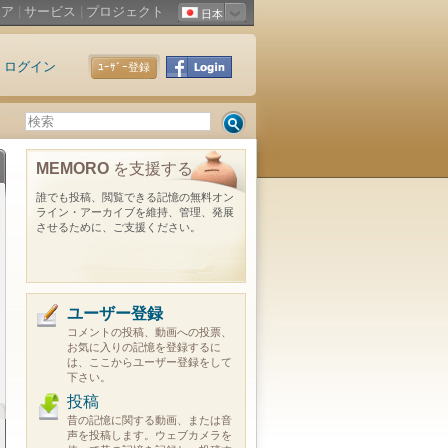
ィア
|
サービス
|
プロジェクト
日本
ログイン
ﾕｰｻﾞｰ登録
MEMORO
を支援する
誰でも投稿、閲覧できる記憶の無料オン
ライン・アーカイブを維持、管理、発展
させるために、ご支援ください。
ユーザー登録
コメントの投稿、動画への投票、
お気に入りの記憶を登録するに
は、ここからユーザー登録をして
下さい。
投稿
昔の記憶に関する動画、または音
声を投稿します。ウェブカメラを