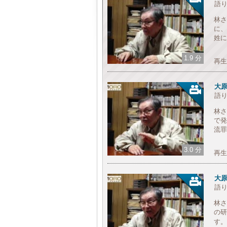
語
林さ
に、
姓に
1.9 分
再
大
語
林さ
で発
流罪
3.0 分
再
大
語
林さ
の研
す。