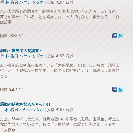
り手
林 格男 ハヤシ タダオ
| 投稿
4197 日前
んが大原騒動の調査で、関係各所を調査に歩いたところ、百姓なの
苗字が書かれていることを発見した。一人ではなく、複数ある。「百
は苗字...
生回数
7988 回
原騒動～新島での初調査～
り手
林 格男 ハヤシ タダオ
| 投稿
4197 日前
んが長年調査研究を進めている「大原騒動」とは、江戸時代、飛騨国
生した、大規模な一揆です。当時の大原代官により、首謀者は新島に
とな...
生回数
8301 回
原騒動の研究を始めたきっかけ
り手
林 格男 ハヤシ タダオ
| 投稿
4197 日前
んは、38年間にわたり、飛騨地区の小中学校に勤務。退職後、郷土史
究に専念されています。特に「大原騒動」の歴史研究の第一人者で
「大原�...