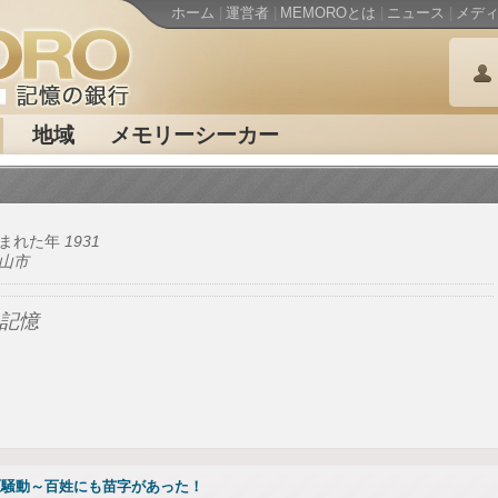
ホーム
|
運営者
|
MEMOROとは
|
ニュース
|
メデ
地域
メモリーシーカー
まれた年
1931
山市
 記憶
原騒動～百姓にも苗字があった！