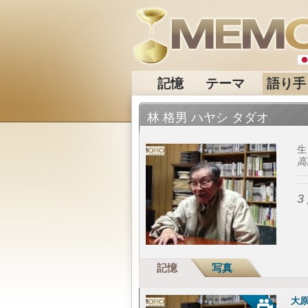
記憶
テーマ
語り手
林 格男 ハヤシ タダオ
生
高
3
記憶
写真
大