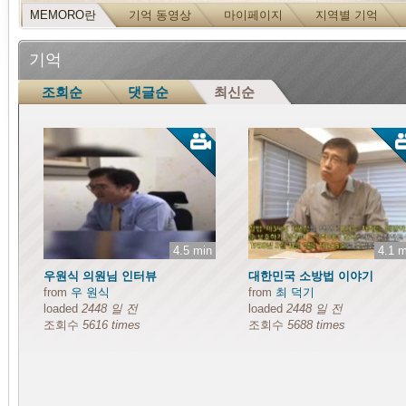
MEMORO란
기억 동영상
마이페이지
지역별 기억
기억
조회순
댓글순
최신순
4.5 min
4.1 m
우원식 의원님 인터뷰
대한민국 소방법 이야기
from
우 원식
from
최 덕기
loaded
2448 일 전
loaded
2448 일 전
조회수
5616 times
조회수
5688 times