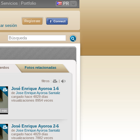
Servicios
|
Portfolio
PR
Regístrate
iar sesión
uerdos
Fotos relacionadas
filtros :
|
José Enrique Ayoroa 1-6
de
Jose Enrique Ayoroa Santaliz
cargado hace 4829 días
visualizaciones 8954 veces
3 min
José Enrique Ayoroa 2-6
de
Jose Enrique Ayoroa Santaliz
cargado hace 4829 días
visualizaciones 7882 veces