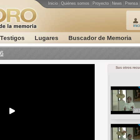
Inicio
|
Quiénes somos
|
Proyecto
|
News
|
Prensa
|
inic
Testigos
Lugares
Buscador de Memoria
-6
Sus otros rec
10.