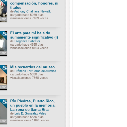
compensación, honores, ni
títulos
de
Anthony Chalmers Newallo
cargado hace 5269 días
visualizaciones 7189 veces
8 min
El arte para mí ha sido
sumamente significativo (I)
de
Diógenes Ballester
cargado hace 4855 días
visualizaciones 8104 veces
2 min
Mis recuerdos del museo
de
Fránces Torruellas de Alustiza
cargado hace 5030 días
visualizaciones 7368 veces
0 min
Río Piedras, Puerto Rico,
un pueblo en la memoria:
La zona de Santa Rita.
de
Luis E. González Vales
cargado hace 5836 días
visualizaciones 11628 veces
9 min