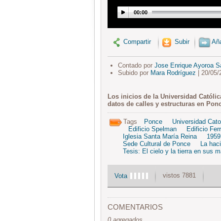
00:00
Compartir
Subir
Aña
Contado por
Jose Enrique Ayoroa Sa
Subido por
Mara Rodríguez
| 20/05/
Los inicios de la Universidad Católi
datos de calles y estructuras en Pon
Tags
Ponce
Universidad Cato
Edificio Spelman
Edificio Fer
Iglesia Santa María Reina
1959
Sede Cultural de Ponce
La hac
Tesis: El cielo y la tierra en sus 
vistos 7881
Vota
COMENTARIOS
0 agregados