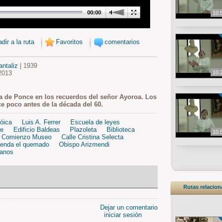
00:00
10.
dir a la ruta
Favoritos
comentarios
ntaliz
| 1939
2013
10.
ca de Ponce en los recuerdos del señor Ayoroa. Los
ce poco antes de la década del 60.
óica
Luis A. Ferrer
Escuela de leyes
re
Edificio Baldeas
Plazoleta
Biblioteca
10.
 Comienzo Museo
Calle Cristina Selecta
ienda el quemado
Obispo Arizmendi
manos
Rutas relacio
Dejar un comentario
iniciar sesión