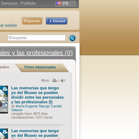
Servicios
|
Portfolio
PR
Regístrate
iar sesión
es y las profesionales (II)
uerdos
Fotos relacionadas
filtros :
|
Las memorias que tengo
yo del Museo se pueden
dividir entre las personales
y las profesionales (I)
de
María Eugenia ‘Maruja’ Candal
0 min
Salazar
cargado hace 4875 días
visualizaciones 7247 veces
Las memorias que tengo
yo del Museo se pueden