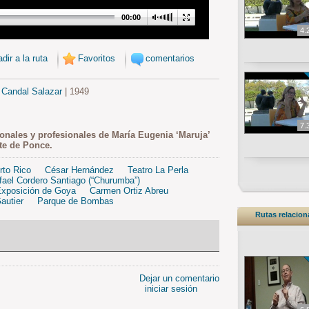
00:00
4.
dir a la ruta
Favoritos
comentarios
 Candal Salazar
| 1949
7.
onales y profesionales de María Eugenia ‘Maruja’
te de Ponce.
rto Rico
César Hernández
Teatro La Perla
fael Cordero Santiago (“Churumba”)
Exposición de Goya
Carmen Ortiz Abreu
autier
Parque de Bombas
Rutas relacio
Dejar un comentario
iniciar sesión