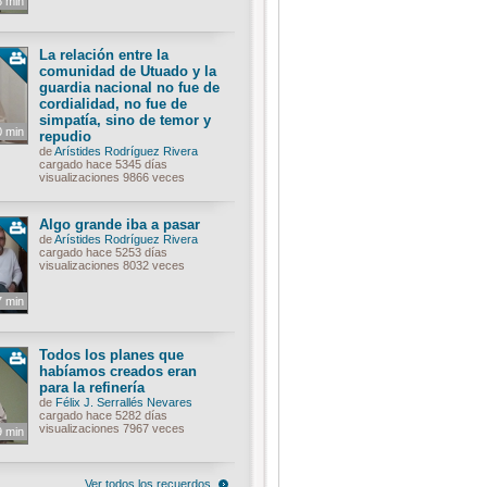
8 min
La relación entre la
comunidad de Utuado y la
guardia nacional no fue de
cordialidad, no fue de
simpatía, sino de temor y
0 min
repudio
de
Arístides Rodríguez Rivera
cargado hace 5345 días
visualizaciones 9866 veces
Algo grande iba a pasar
de
Arístides Rodríguez Rivera
cargado hace 5253 días
visualizaciones 8032 veces
7 min
Todos los planes que
habíamos creados eran
para la refinería
de
Félix J. Serrallés Nevares
cargado hace 5282 días
visualizaciones 7967 veces
9 min
Ver todos los recuerdos