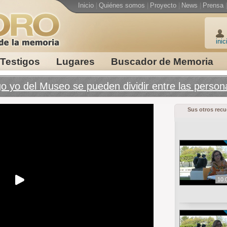
Inicio
|
Quiénes somos
|
Proyecto
|
News
|
Prensa
|
inic
Testigos
Lugares
Buscador de Memoria
yo del Museo se pueden dividir entre las personal
Sus otros rec
10.