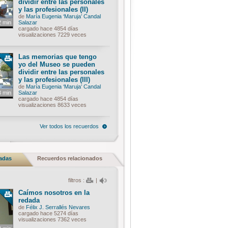
dividir entre las personales
y las profesionales (II)
de
María Eugenia ‘Maruja’ Candal
2 min
Salazar
cargado hace 4854 días
visualizaciones 7229 veces
Las memorias que tengo
yo del Museo se pueden
dividir entre las personales
y las profesionales (III)
de
María Eugenia ‘Maruja’ Candal
3 min
Salazar
cargado hace 4854 días
visualizaciones 8633 veces
Ver todos los recuerdos
nadas
Recuerdos relacionados
filtros :
|
Caímos nosotros en la
redada
de
Félix J. Serrallés Nevares
cargado hace 5274 días
visualizaciones 7362 veces