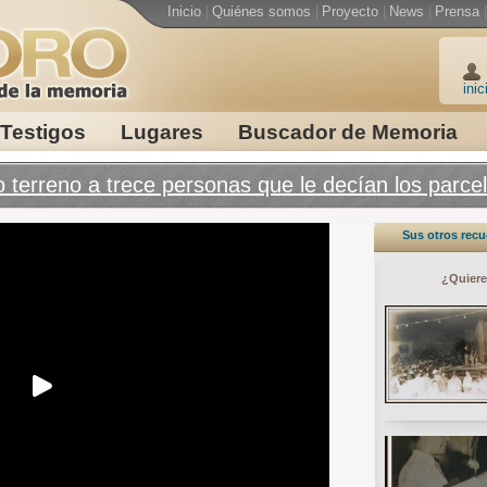
Inicio
|
Quiénes somos
|
Proyecto
|
News
|
Prensa
|
inic
Testigos
Lugares
Buscador de Memoria
 terreno a trece personas que le decían los parce
Sus otros rec
¿Quiere