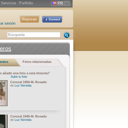
Servicios
|
Portfolio
PR
Regístrate
iar sesión
leros
uerdos
Fotos relacionadas
s añadir una foto a esta historia?
Sube tu foto
Corozal 1950-M. Rosado
de
Luz Nereida
Corozal 1945-M. Rosado
de
Luz Nereida