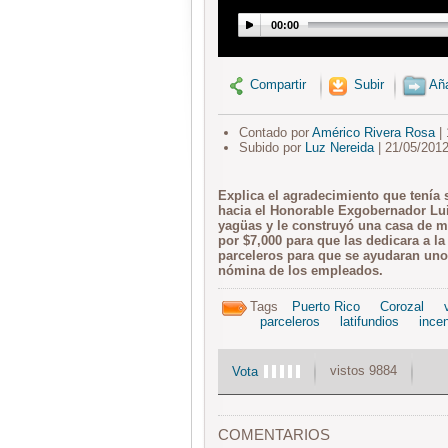
00:00
Compartir
Subir
Aña
Contado por
Américo Rivera Rosa
| 
Subido por
Luz Nereida
| 21/05/201
Explica el agradecimiento que tenía 
hacia el Honorable Exgobernador Lui
yagüas y le construyó una casa de m
por $7,000 para que las dedicara a la
parceleros para que se ayudaran unos
nómina de los empleados.
Tags
Puerto Rico
Corozal
parceleros
latifundios
ince
vistos 9884
Vota
COMENTARIOS