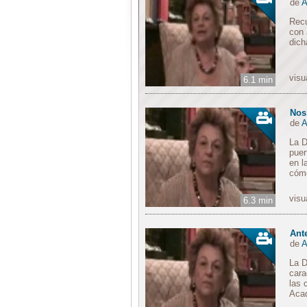
de
A
Recu
con 
dich
visu
6.1 min
Nos
de
A
La D
puer
en l
cómo
visu
6.3 min
Ant
de
A
La D
cara
las 
Acad