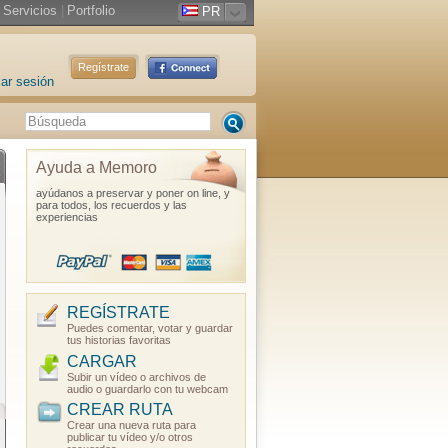
Servicios
|
Portfolio
PR
Regístrate
iar sesión
Ayuda a Memoro
ayúdanos a preservar y poner on line, y
para todos, los recuerdos y las
experiencias
REGÍSTRATE
Puedes comentar, votar y guardar
tus historias favoritas
CARGAR
Subir un vídeo o archivos de
audio o guardarlo con tu webcam
CREAR RUTA
Crear una nueva ruta para
publicar tu vídeo y/o otros