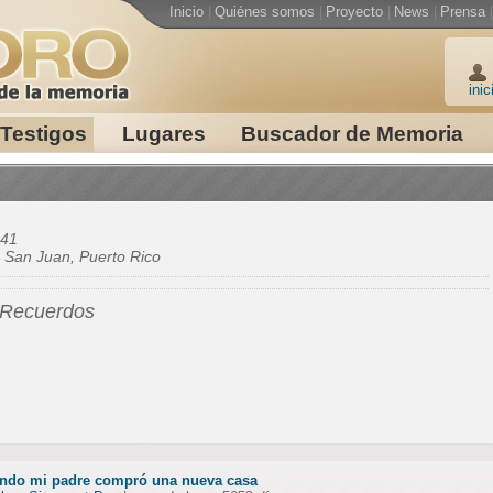
Inicio
|
Quiénes somos
|
Proyecto
|
News
|
Prensa
|
inic
Testigos
Lugares
Buscador de Memoria
41
e
San Juan, Puerto Rico
 Recuerdos
ndo mi padre compró una nueva casa