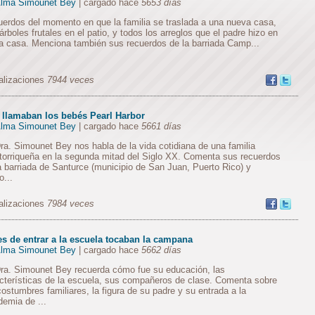
lma Simounet Bey
| cargado hace
5653 días
erdos del momento en que la familia se traslada a una nueva casa,
árboles frutales en el patio, y todos los arreglos que el padre hizo en
a casa. Menciona también sus recuerdos de la barriada Camp...
alizaciones
7944 veces
 llamaban los bebés Pearl Harbor
lma Simounet Bey
| cargado hace
5661 días
ra. Simounet Bey nos habla de la vida cotidiana de una familia
torriqueña en la segunda mitad del Siglo XX. Comenta sus recuerdos
a barriada de Santurce (municipio de San Juan, Puerto Rico) y
...
alizaciones
7984 veces
es de entrar a la escuela tocaban la campana
lma Simounet Bey
| cargado hace
5662 días
ra. Simounet Bey recuerda cómo fue su educación, las
cterísticas de la escuela, sus compañeros de clase. Comenta sobre
costumbres familiares, la figura de su padre y su entrada a la
emia de ...