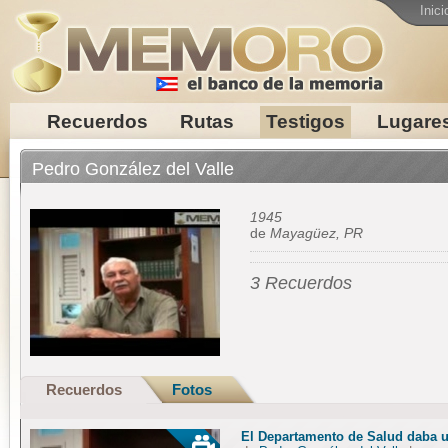
Inici
Recuerdos
Rutas
Testigos
Lugare
Pedro González del Valle
1945
de
Mayagüez, PR
3 Recuerdos
Recuerdos
Fotos
El Departamento de Salud daba u