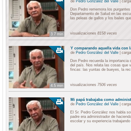
de
Pedro González del Valle
| carg
Don Pedro rememora los purgantes 
Departamento de Salud en las escue
las peleas de gallos y los bailes q
visualizaciones
8158 veces
3.7 min
Y comparando aquella vida con la
de
Pedro González del Valle
| carg
Don Pedro recuerda la importancia q
del país. Nos relata las cosas que 
fincas: las yuntas de bueyes, la rec
visualizaciones
7506 veces
4.5 min
Mi papá trabajaba como administ
de
Pedro González del Valle
| carg
El Sr. Pedro González nos habla s
padre era administrador de haciend
escolar y su experiencia trabajando 