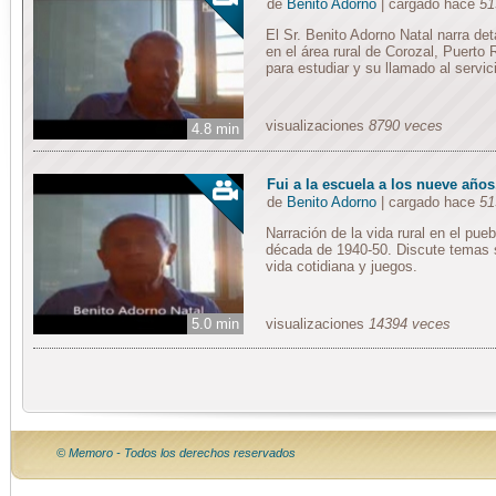
de
Benito Adorno
| cargado hace
51
El Sr. Benito Adorno Natal narra deta
en el área rural de Corozal, Puerto 
para estudiar y su llamado al servicio
visualizaciones
8790 veces
4.8 min
Fui a la escuela a los nueve año
de
Benito Adorno
| cargado hace
51
Narración de la vida rural en el pue
década de 1940-50. Discute temas s
vida cotidiana y juegos.
5.0 min
visualizaciones
14394 veces
© Memoro - Todos los derechos reservados