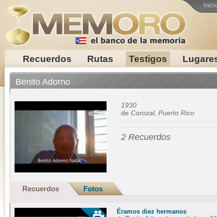
Inici
Recuerdos
Rutas
Testigos
Lugare
Benito Adorno
1930
de
Corozal, Puerto Rico
2 Recuerdos
Recuerdos
Fotos
Éramos diez hermanos