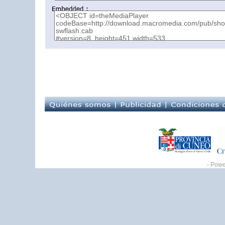
- Pow