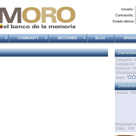
Usuario :
Contraseña :
Estado-idioma:
O
COMMUNITY
SECCIONES
BLOG
SPON
Categoría : 
Cargado el 
Duracion : 0
Visualizacio
Votes :
Usuario : R
Registrado e
Video : 240