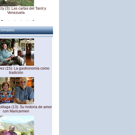
ly (3): Las cartas del Tarot y
Venezuela
acionados
1): Interés por Historia Familiar
vez (15): La gastronomía como
tradición
y (4): En el jardín de su casa
illaga (13): Su historia de amor
con Maricarmen
 (5): Ely cuenta de las grandes
sfacciones de su vida (1)