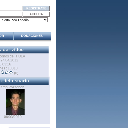
SOR
DONACIONES
Iconos de la ULA
: 24/04/2012
0:03:16
nes : 13013
(0)
icardo Pozzobon
l : 08/03/2010