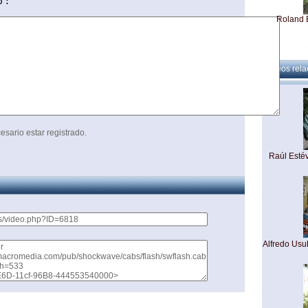
Roland E
Videos rel
Roland Ely (
esario estar registrado.
Raúl Esté
Roland El
Alfredo Usub
Roland Ely
sati