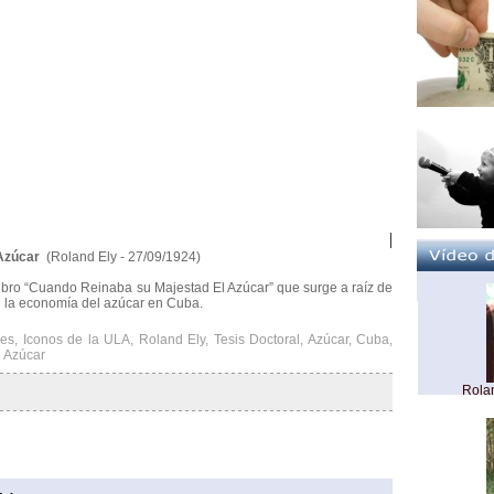
|
 Azúcar
(Roland Ely - 27/09/1924)
ibro “Cuando Reinaba su Majestad El Azúcar” que surge a raíz de
on la economía del azúcar en Cuba.
des
,
Iconos de la ULA
,
Roland Ely
,
Tesis Doctoral
,
Azúcar
,
Cuba
,
 Azúcar
Rolan