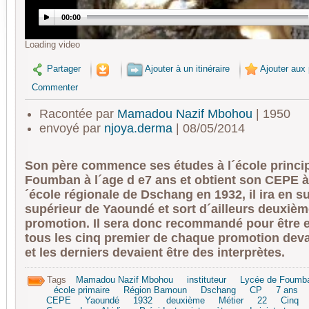
00:00
Loading video
Partager
Ajouter à un itinéraire
Ajouter aux 
Commenter
Racontée par
Mamadou Nazif Mbohou
| 1950
envoyé par
njoya.derma
| 08/05/2014
Son père commence ses études à l´école princi
Foumban à l´age d e7 ans et obtient son CEPE à 
´école régionale de Dschang en 1932, il ira en su
supérieur de Yaoundé et sort d´ailleurs deuxièm
promotion. Il sera donc recommandé pour être 
tous les cinq premier de chaque promotion deva
et les derniers devaient être des interprètes.
Tags
Mamadou Nazif Mbohou
instituteur
Lycée de Foumb
école primaire
Région Bamoun
Dschang
CP
7 ans
CEPE
Yaoundé
1932
deuxième
Métier
22
Cinq