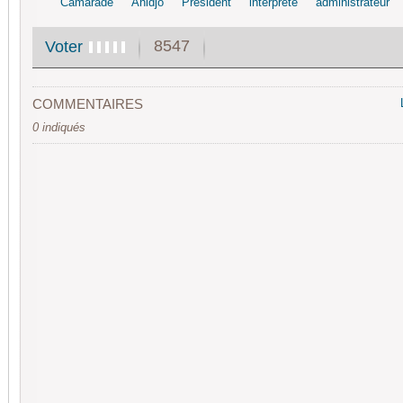
Camarade
Ahidjo
Président
interprète
administrateur
8547
Voter
COMMENTAIRES
0 indiqués