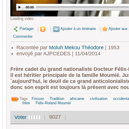
00:00
Loading video
Partager
Ajouter à un itinéraire
Ajouter aux 
Commenter
Racontée par
Moluh Mekou Théodore
| 1953
envoyé par AJPCEDES | 11/04/2014
Frère cadet du grand nationaliste Docteur Féli
il est héritier principale de la famille Moumié. J
´aujourd’hui, le deuil de ce grand anticolonialist
donc son esprit est toujours là présent avec no
Tags
Frisson
Tradition
africaine
civilisation
occidenta
frère
Félix-Roland Moumié
9027
Voter