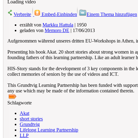
Loading video
Verbreite
Embed-Einbinden
Einem Thema hinzufügen
erzählt von
Markku Hattula
| 1950
geladen von
Memoro DE
| 17/06/2013
Aufgenommen während unseres dritten EU-Workshops in Athen, im
Presenting his book Akat. 20 short stories about strong women in ag
founding fathers of this learning partnership. Like an adult learner 
HIS-Story stands for the development of 3 key components in the l
collect memories of seniors by the use of videos and ICT.
This Grundtvig Learning Partnership has been funded with support 
any use which may be made of the information contained therein.
Schlagworte
Akat
short stories
Grundtvig
Lifelong Learning Partnership
LLP