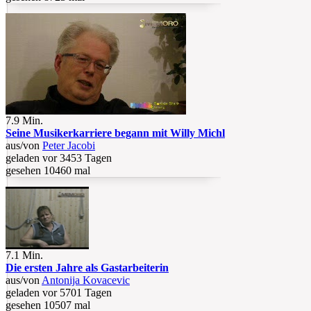
7.9 Min.
Seine Musikerkarriere begann mit Willy Michl
aus/von
Peter Jacobi
geladen vor 3453 Tagen
gesehen 10460 mal
7.1 Min.
Die ersten Jahre als Gastarbeiterin
aus/von
Antonija Kovacevic
geladen vor 5701 Tagen
gesehen 10507 mal