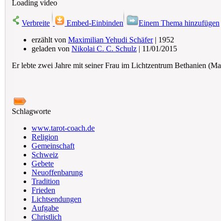
Loading video
Verbreite
Embed-Einbinden
Einem Thema hinzufügen
erzählt von
Maximilian Yehudi Schäfer
| 1952
geladen von
Nikolai C. C. Schulz
| 11/01/2015
Er lebte zwei Jahre mit seiner Frau im Lichtzentrum Bethanien (M
Schlagworte
www.tarot-coach.de
Religion
Gemeinschaft
Schweiz
Gebete
Neuoffenbarung
Tradition
Frieden
Lichtsendungen
Aufgabe
Christlich