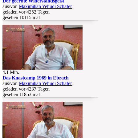
Der geerbte Widerstandsgeist
aus/von
Maximilian Yehudi Schäfer
geladen vor 4252 Tagen
gesehen 10115 mal
4.1 Min.
Das Knastcamp 1969 in Ebrach
aus/von
Maximilian Yehudi Schäfer
geladen vor 4237 Tagen
gesehen 11853 mal