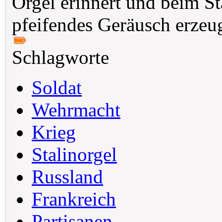
Orgel erinnert und beim Sta
pfeifendes Geräusch erzeu
Schlagworte
Soldat
Wehrmacht
Krieg
Stalinorgel
Russland
Frankreich
Partisanen