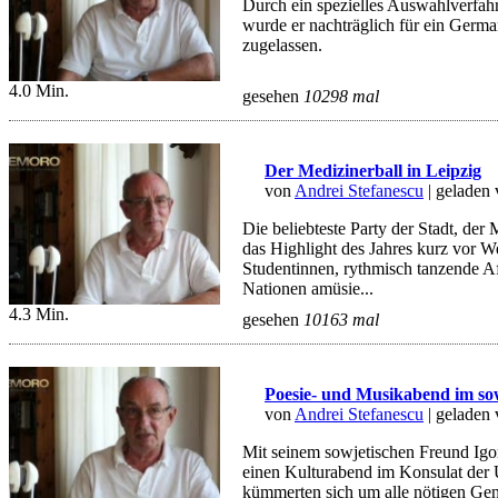
Durch ein spezielles Auswahlverfah
wurde er nachträglich für ein Germa
zugelassen.
4.0 Min.
gesehen
10298 mal
Der Medizinerball in Leipzig
von
Andrei Stefanescu
| geladen
Die beliebteste Party der Stadt, der 
das Highlight des Jahres kurz vor 
Studentinnen, rythmisch tanzende Af
Nationen amüsie...
4.3 Min.
gesehen
10163 mal
Poesie- und Musikabend im so
von
Andrei Stefanescu
| geladen
Mit seinem sowjetischen Freund Igor
einen Kulturabend im Konsulat der
kümmerten sich um alle nötigen Ge