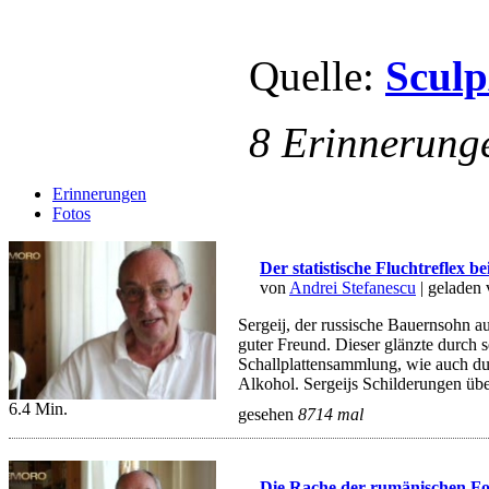
Quelle:
Sculp
8 Erinnerung
Erinnerungen
Fotos
Der statistische Fluchtreflex be
von
Andrei Stefanescu
| geladen
Sergeij, der russische Bauernsohn a
guter Freund. Dieser glänzte durch 
Schallplattensammlung, wie auch d
Alkohol. Sergeijs Schilderungen über
6.4 Min.
gesehen
8714 mal
Die Rache der rumänischen F