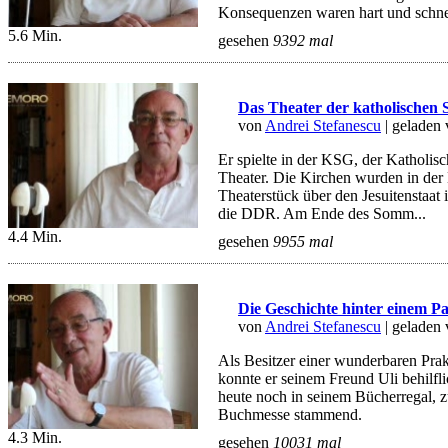
Konsequenzen waren hart und schne
5.6 Min.
gesehen
9392 mal
Das Theater der katholischen S
von
Andrei Stefanescu
| geladen
Er spielte in der KSG, der Katholi
Theater. Die Kirchen wurden in der
Theaterstück über den Jesuitenstaat 
die DDR. Am Ende des Somm...
4.4 Min.
gesehen
9955 mal
Die Geschichte hinter einem P
von
Andrei Stefanescu
| geladen
Als Besitzer einer wunderbaren Prak
konnte er seinem Freund Uli behilfli
heute noch in seinem Bücherregal, z
Buchmesse stammend.
4.3 Min.
gesehen
10031 mal