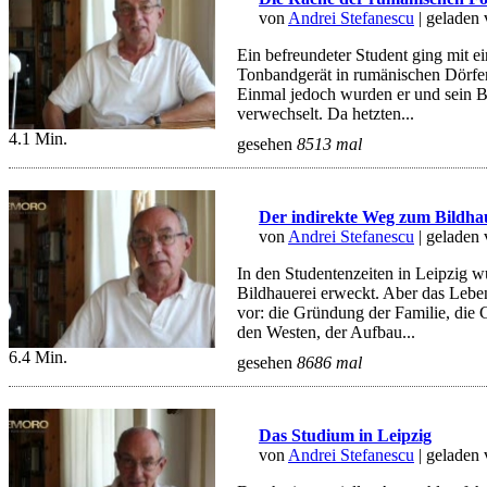
von
Andrei Stefanescu
| geladen
Ein befreundeter Student ging mit 
Tonbandgerät in rumänischen Dörfe
Einmal jedoch wurden er und sein Be
verwechselt. Da hetzten...
4.1 Min.
gesehen
8513 mal
Der indirekte Weg zum Bildha
von
Andrei Stefanescu
| geladen
In den Studentenzeiten in Leipzig w
Bildhauerei erweckt. Aber das Lebe
vor: die Gründung der Familie, die 
den Westen, der Aufbau...
6.4 Min.
gesehen
8686 mal
Das Studium in Leipzig
von
Andrei Stefanescu
| geladen