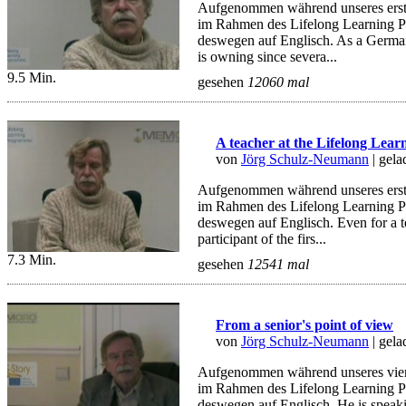
Aufgenommen während unseres erste
im Rahmen des Lifelong Learning 
deswegen auf Englisch. As a German 
is owning since severa...
9.5 Min.
gesehen
12060 mal
A teacher at the Lifelong Le
von
Jörg Schulz-Neumann
| gel
Aufgenommen während unseres erste
im Rahmen des Lifelong Learning 
deswegen auf Englisch. Even for a t
participant of the firs...
7.3 Min.
gesehen
12541 mal
From a senior's point of view
von
Jörg Schulz-Neumann
| gel
Aufgenommen während unseres vier
im Rahmen des Lifelong Learning 
deswegen auf Englisch. He is speaki