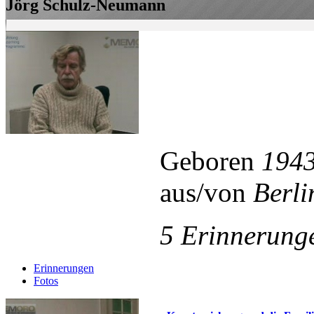
Jörg Schulz-Neumann
Geboren
194
aus/von
Berli
5 Erinnerung
Erinnerungen
Fotos