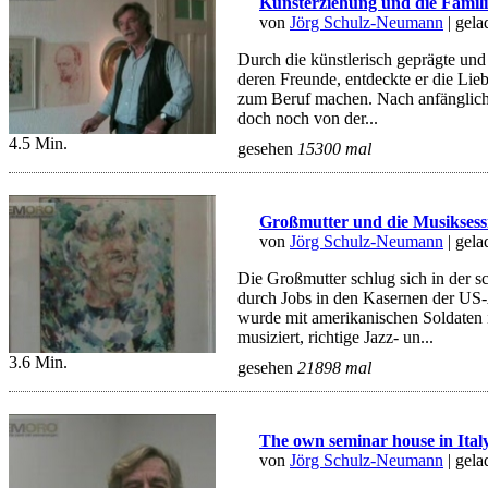
Kunsterziehung und die Famili
von
Jörg Schulz-Neumann
| gel
Durch die künstlerisch geprägte und
deren Freunde, entdeckte er die Lieb
zum Beruf machen. Nach anfänglich
doch noch von der...
4.5 Min.
gesehen
15300 mal
Großmutter und die Musiksess
von
Jörg Schulz-Neumann
| gel
Die Großmutter schlug sich in der s
durch Jobs in den Kasernen der US
wurde mit amerikanischen Soldaten
musiziert, richtige Jazz- un...
3.6 Min.
gesehen
21898 mal
The own seminar house in Ital
von
Jörg Schulz-Neumann
| gel