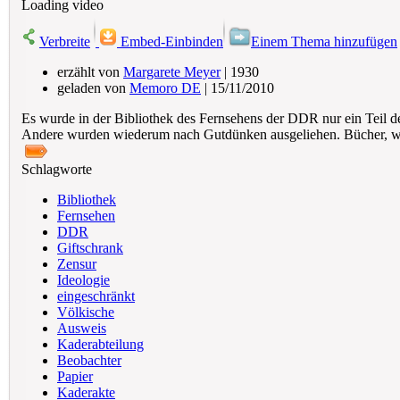
Loading video
Verbreite
Embed-Einbinden
Einem Thema hinzufügen
erzählt von
Margarete Meyer
| 1930
geladen von
Memoro DE
| 15/11/2010
Es wurde in der Bibliothek des Fernsehens der DDR nur ein Teil 
Andere wurden wiederum nach Gutdünken ausgeliehen. Bücher, we
Schlagworte
Bibliothek
Fernsehen
DDR
Giftschrank
Zensur
Ideologie
eingeschränkt
Völkische
Ausweis
Kaderabteilung
Beobachter
Papier
Kaderakte