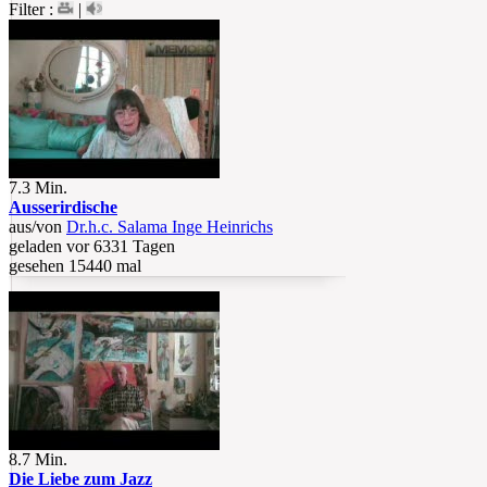
Filter :
|
7.3 Min.
Ausserirdische
aus/von
Dr.h.c. Salama Inge Heinrichs
geladen vor 6331 Tagen
gesehen 15440 mal
8.7 Min.
Die Liebe zum Jazz