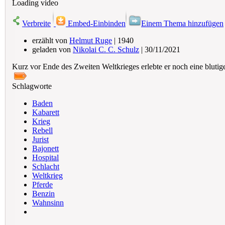
Loading video
Verbreite
Embed-Einbinden
Einem Thema hinzufügen
erzählt von
Helmut Ruge
| 1940
geladen von
Nikolai C. C. Schulz
| 30/11/2021
Kurz vor Ende des Zweiten Weltkrieges erlebte er noch eine blutig
Schlagworte
Baden
Kabarett
Krieg
Rebell
Jurist
Bajonett
Hospital
Schlacht
Weltkrieg
Pferde
Benzin
Wahnsinn