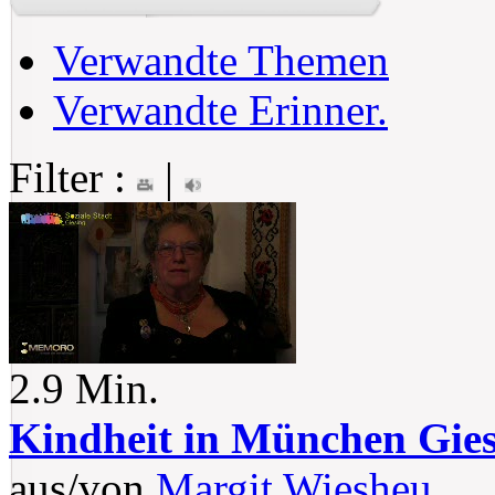
Verwandte Themen
Verwandte Erinner.
Filter :
|
2.9 Min.
Kindheit in München Gie
aus/von
Margit Wiesheu