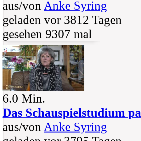
aus/von
Anke Syring
geladen vor 3812 Tagen
gesehen 9307 mal
6.0 Min.
Das Schauspielstudium par
aus/von
Anke Syring
geladen vor 3795 Tagen