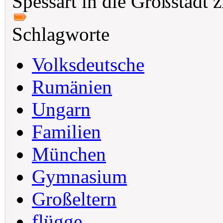
Spessart in die Großstadt z
Schlagworte
Volksdeutsche
Rumänien
Ungarn
Familien
München
Gymnasium
Großeltern
flügge