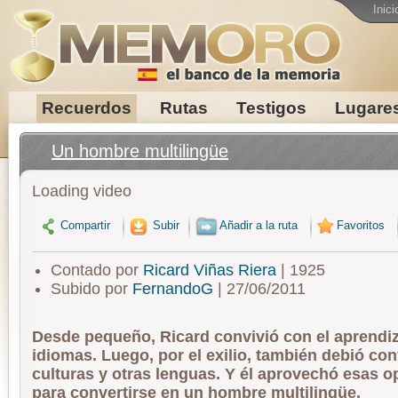
Inici
Recuerdos
Rutas
Testigos
Lugare
Un hombre multilingüe
Loading video
Compartir
Subir
Añadir a la ruta
Favoritos
Contado por
Ricard Viñas Riera
| 1925
Subido por
FernandoG
| 27/06/2011
Desde pequeño, Ricard convivió con el aprendiz
idiomas. Luego, por el exilio, también debió con
culturas y otras lenguas. Y él aprovechó esas 
para convertirse en un hombre multilingüe.