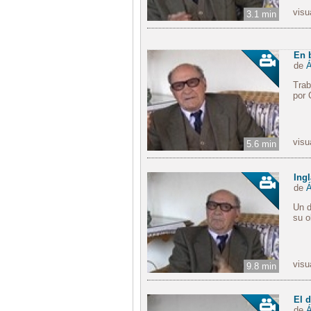
visu
3.1 min
En b
de
Á
Trab
por 
visu
5.6 min
Ingl
de
Á
Un d
su o
visu
9.8 min
El 
de
Á