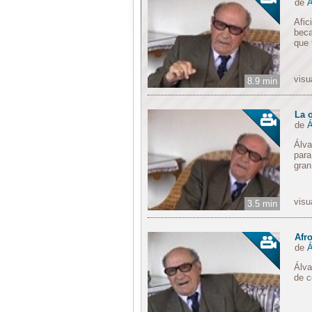
de
Á
Afic
beca
que 
visu
8.9 min
La 
de
Á
Álva
para
gran
visu
3.5 min
Afro
de
Á
Álva
de c