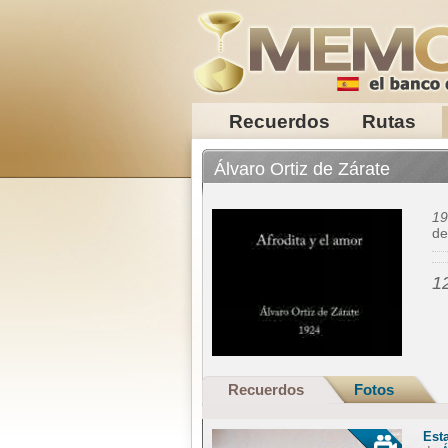
Recuerdos
Rutas
Álvaro Ortiz de Zárate
19
d
1
Recuerdos
Fotos
Est