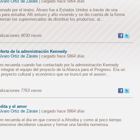
lvaro Ortiz de Zárate
| cargado hace
5864 días
ionado por el teatro, Álvaro fue a Estados Unidos a través de una
 para estudiar. Allí estuvo y año viviendo y se dio cuenta de la forma
tenían los supermercados de distribuir los productos, al...
alizaciones
9030 veces
oferta de la admnistración Kennedy
lvaro Ortiz de Zárate
| cargado hace
5864 días
ro recuerda cuando fue contactado por la administración Kennedy
 integrar el equipo del proyecto de la Alianza para el Progreso. Era un
 proyecto cultural y económico que se truncó por el asesin...
alizaciones
7763 veces
dita y el amor
lvaro Ortiz de Zárate
| cargado hace
5864 días
ro recuerda el día en que conoció a Afrodita y como al poco tiempo
onocerse decidieron casarse y formar una familia numerosa.