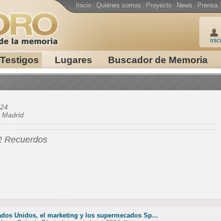
Inicio
|
Quiénes somos
|
Proyecto
|
News
|
Prensa
|
inic
Testigos
Lugares
Buscador de Memoria
24
e
Madrid
2 Recuerdos
ados Unidos, el marketing y los supermecados Sp...