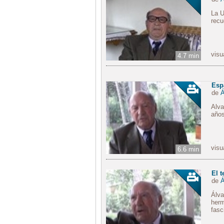
La U
recu
visu
4.7 min
Esp
de
Á
Alva
años
visu
6.6 min
El t
de
Á
Álva
herm
fasc