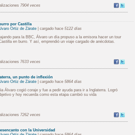
alizaciones
7904 veces
urro por Castilla
lvaro Ortiz de Zárate
| cargado hace
5122 días
ajando para la BBC, Álvaro un día propuso a la emisora hacer un tour
Castilla en burro. Y así, emprendió un viaje cargado de anécdotas.
alizaciones
7633 veces
aterra, un punto de inflexión
lvaro Ortiz de Zárate
| cargado hace
5864 días
ia Álvaro cogió coraje y fue a pedir ayuda para ir a Inglaterra. Logró
bjetivo y hoy recuerda como esta etapa cambió su vida
alizaciones
7262 veces
desencanto con la Universidad
lvaro Ortiz de Zárate
| cargado hace
5864 días