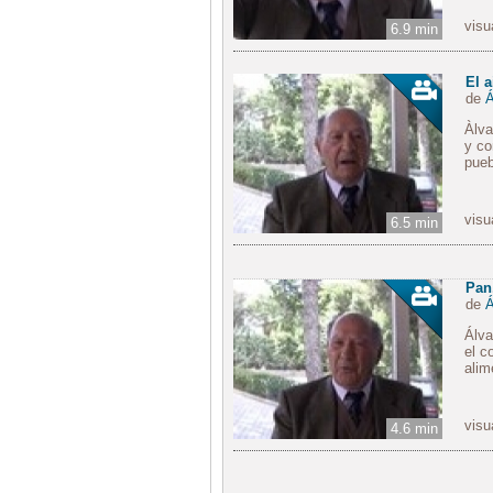
visu
6.9 min
El a
de
Á
Àlva
y co
pueb
visu
6.5 min
Pan,
de
Á
Álva
el c
alim
visu
4.6 min