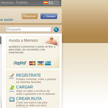
Servicios
|
Portfolio
ES
Regístrate
iar sesión
Ayuda a Memoro
ayúdanos a preservar y poner on line, y
para todos, los recuerdos y las
experiencias
REGÍSTRATE
Puedes comentar, votar y guardar
tus historias favoritas
CARGAR
Subir un vídeo o archivos de
audio o guardarlo con tu webcam
CREAR RUTA
Crear una nueva ruta para
publicar tu vídeo y/o otros